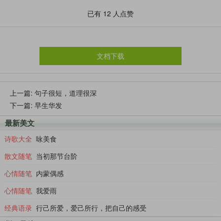
更有甚者，选择多几种，体会不一样的乐趣。
已有
12
人点赞
第三件事：有不多的挚友
文档下载
人生就是你一伙、咱一伙，不断更替的过程，但半辈子走过，
上一篇:
句子很短，道理很深
下一篇:
早生华发
时间也帮我们筛选出真正会陪伴我们的人。
最新美文
多留意身边的好友，那些适合陪伴今生，一起步入晚年的朋
诗歌大全
咏美食
友，要常联系，不然空有兴趣，等退休后却找不到对手可以下
散文随笔
当初那节台阶
棋，找不到朋友一起钓鱼。
心情随笔
内蒙偶感
这种朋友不需要多，三五人便够了。
心情随笔
我爱雨
经典语录
行己所爱，爱己所行，把自己的感受