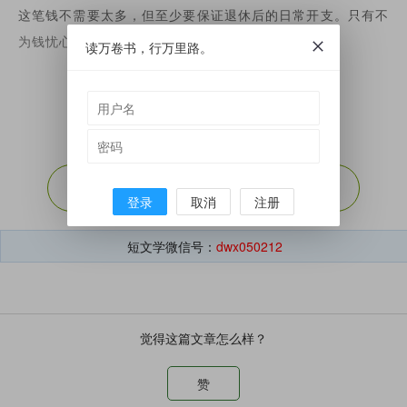
这笔钱不需要太多，但至少要保证退休后的日常开支。只有不
为钱忧心，才有心思享受生活的空闲。
读万卷书，行万里路。
第二件事：有健康的爱好
展开剩余（
79%
）
健康的兴趣爱好，不仅能消磨时间，更能陶冶身心，让人感受
登录
取消
注册
到生活的乐趣。
短文学微信号：
dwx050212
人到中年，就应该有最少一项兴趣爱好，等到将来退休了，面
对着大把空闲的时间，也能有所消磨，不至于感觉到孤独。
觉得这篇文章怎么样？
有益身心的兴趣爱好有很多，可以是看书喝茶、下棋钓鱼，或
者是唱歌跳舞。
赞