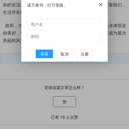
杂的生活之中，觅得须臾的宁静与放松。它在时刻提醒着我们，
读万卷书，行万里路。
生活并非仅有忙碌与奔波，亦存在着诗意与远方。
故而，当你邂逅下雨天时，请放缓你前行的脚步，用心去体悟这
份美好，让心灵于雨中得到净化与升华。雨天，亦能够成为最为
美丽的风景画卷。
登录
取消
注册
短文学微信号：
dwx050212
觉得这篇文章怎么样？
赞
已有
19
人点赞