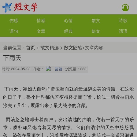
伤感
情感
心情
散文
诗歌
语句
文章
经典
短文
话语
当前位置：
首页
>
散文精选
>
散文随笔
>文章内容
下雨天
时间: 2024-05-23 作者：
蓝翎
浏览量：
233
下雨天，宛如大自然挥毫泼墨而就的最温婉柔美的诗篇。在这般
的日子里，整个世界都仿若变得轻柔而宁谧，恰似一切皆被雨水
涤去了凡尘，展露出来了最为纯净的容颜。
雨滴悠悠地叩击着窗户，发出清越的声响，仿若一首无字的乐
章，质朴却又饱含着无尽的情愫。它们自浩渺的天空中悠悠飘
落，坠落在屋顶之上，沿着屋檐潺潺滴落，构筑成一道道澄澈透