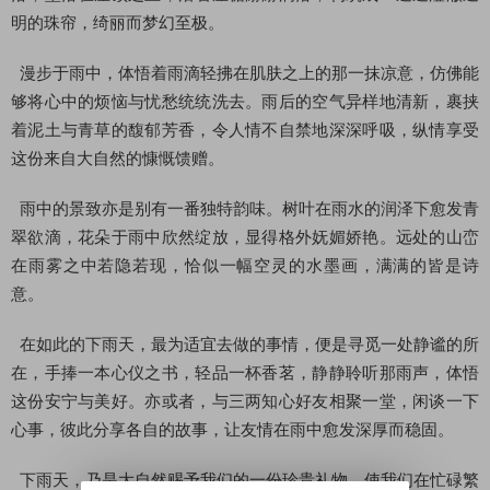
明的珠帘，绮丽而梦幻至极。
漫步于雨中，体悟着雨滴轻拂在肌肤之上的那一抹凉意，仿佛能
够将心中的烦恼与忧愁统统洗去。雨后的空气异样地清新，裹挟
着泥土与青草的馥郁芳香，令人情不自禁地深深呼吸，纵情享受
这份来自大自然的慷慨馈赠。
雨中的景致亦是别有一番独特韵味。树叶在雨水的润泽下愈发青
翠欲滴，花朵于雨中欣然绽放，显得格外妩媚娇艳。远处的山峦
在雨雾之中若隐若现，恰似一幅空灵的水墨画，满满的皆是诗
意。
在如此的下雨天，最为适宜去做的事情，便是寻觅一处静谧的所
在，手捧一本心仪之书，轻品一杯香茗，静静聆听那雨声，体悟
这份安宁与美好。亦或者，与三两知心好友相聚一堂，闲谈一下
心事，彼此分享各自的故事，让友情在雨中愈发深厚而稳固。
下雨天，乃是大自然赐予我们的一份珍贵礼物，使我们在忙碌繁