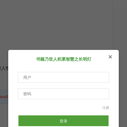
×
书籍乃世人积累智慧之长明灯
人憔悴”
dwx050212
，鼠标移到这里，一键关注。
注册
登录