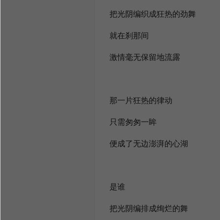
把光阴编织成狂热的劲舞
就在刹那间
激情毫无保留地流露
那一片狂热的律动
只需匆匆一眸
便成了无边澎湃的心湖
是谁
把光阴编排成绚烂的舞