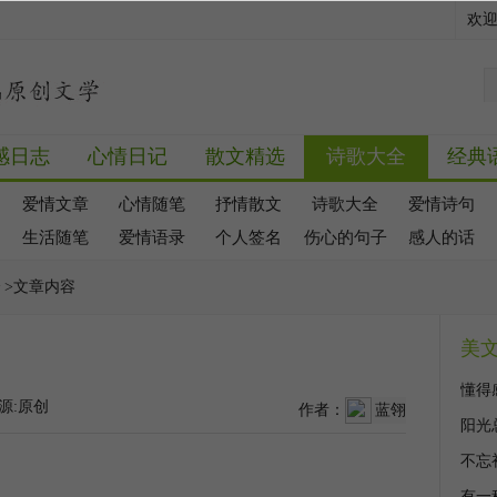
欢
感日志
心情日记
散文精选
诗歌大全
经典
爱情文章
心情随笔
抒情散文
诗歌大全
爱情诗句
生活随笔
爱情语录
个人签名
伤心的句子
感人的话
全
>文章内容
美
懂得
源:原创
作者：
蓝翎
阳光
不忘
有一