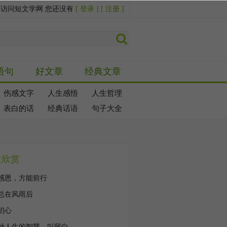
迎访问短文学网 您还没有
[ 登录 ]
[ 注册 ]
语句
好文章
经典文章
伤感文字
人生感悟
人生哲理
表白的话
经典话语
句子大全
文欣赏
感恩，方能前行
总在风雨后
初心
种人生的智慧，叫留白