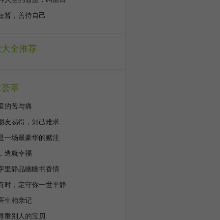
短暂，善待自己
歌大全推荐
章荟萃
里的苦与痛
朋友易得，知己难求
是一场最豪华的赌注
，造就幸福
字里静品幽幽书香情
有时，定守你一世平静
医生相亲记
尊重别人的宝贝