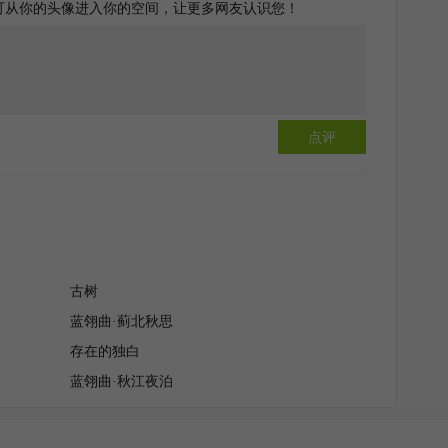
可从你的头像进入你的空间，让更多网友认识您！
点评
古树
蓝翎曲·蓟北秋思
存在的独白
蓝翎曲·秋江夜泊