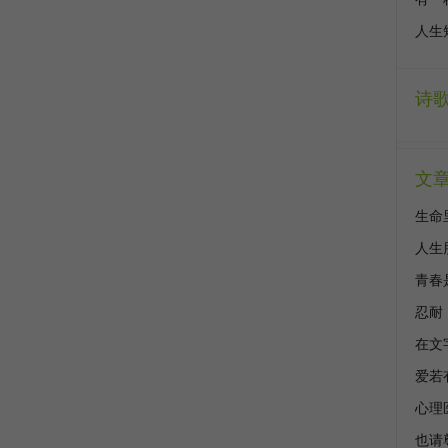
人生
诗
文
生命
人生
青春
忍耐
在文
爱若
心理
也请