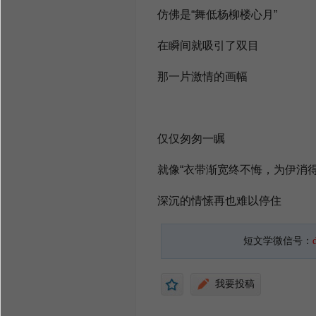
仿佛是“舞低杨柳楼心月”
在瞬间就吸引了双目
那一片激情的画幅
仅仅匆匆一瞩
就像“衣带渐宽终不悔，为伊消得
深沉的情愫再也难以停住
短文学微信号：
我要投稿