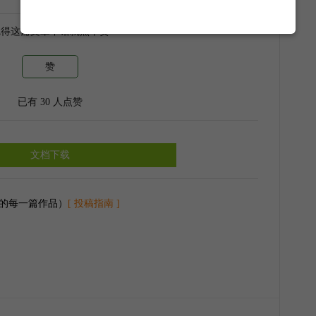
觉得这篇文章不错就点个赞
赞
已有
30
人点赞
文档下载
的每一篇作品）
[ 投稿指南 ]