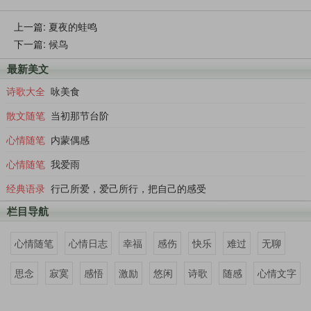
上一篇:
夏夜的蛙鸣
下一篇:
候鸟
最新美文
诗歌大全
咏美食
散文随笔
当初那节台阶
心情随笔
内蒙偶感
心情随笔
我爱雨
经典语录
行己所爱，爱己所行，把自己的感受
栏目导航
心情随笔
心情日志
幸福
感伤
快乐
难过
无聊
思念
寂寞
感悟
激励
悠闲
诗歌
随感
心情文字