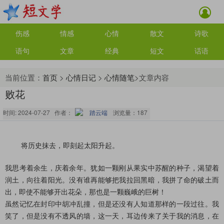
伤感
情感
心情
散文
诗歌
语句
文章
经典
短文
话语
当前位置：
首页
>
心情日记
>
心情随笔
>文章内容
败花
时间: 2024-07-27 作者：
踏云端
浏览量：
187
       将历史抹去，即刻起太阳升起。
我思考着余生，庆着余年。犹如一颗刚从果实中苏醒的种子，渴望着
润土，向往着阳光。没有谁再能够把我拉回黑暗，我拼了命的破土而
出，即使不能够开出花朵，那也是一颗巍峨的巨树！
虽然记忆在封印中胡冲乱撞，但是还没有人知道那样的一段过往。我
笑了，但是没有不透风的墙，这一天，耳边传来了关于我的消息，在