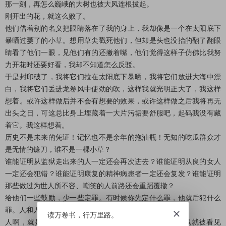
那一刻，再怎么巍峨的大树也被大风连根拔起。
刚开出的花，就这么败了。
他们借着别的名义把眼睛落在了我的身上，我却像是一个在太阳底下
暴晒过萎了的小草。想用草尖戳死他们，但却是头也没抬的翻了翻眼
睛看了他们一眼，见他们有的还撇着嘴，他们觉得这样子仿佛比我努
力开花时还要好看，我却不知道怎么反驳。
于是封印破了，我将它们拉在太阳底下暴晒，我将它们放进大海中漂
白，我将它们丢进龙卷风中使劲的吹，这样我就光明正大了，我这样
想着。或许这样做后并不会有想要的效果，或许这样做之后我将再无
出头之日，可这总比身上埋藏着一大片污垢要舒服吧，起码我没有藏
着它。我这样想着。
历史不是未来的凭证！记忆也不是余年的拖油瓶！无知的吃瓜群众才
是无情的镰刀，谁不是一棵小草？
谁能证明从监狱走出来的人一定还会再次进去？谁能证明从良的女人
一定还会犯错？谁能证明康复的精神病患者一定还会复发？谁能证明
那些做过为世人所不容、嘲笑的人前路还会重蹈覆辙？
给他们一些鼓励，少一些定罪。有时候你先定什么罪，他就后犯什么
罪。人和人是不一样的，但是受到鼓励的人是一模一样的。
读万卷书，行万里路。
人啊，就是吞噬性的，什么时候自己能否定自己了，灵魂就被看见