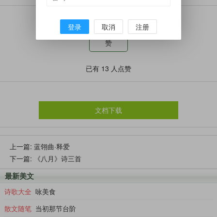
觉得这篇文章怎么样？
登录
取消
注册
赞
已有
13
人点赞
文档下载
上一篇:
蓝翎曲·释爱
下一篇:
《八月》诗三首
最新美文
诗歌大全
咏美食
散文随笔
当初那节台阶