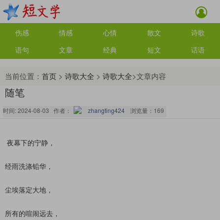
伤感
情感
心情
散文
诗歌
语句
文章
经典
短文
话语
当前位置：
首页
>
诗歌大全
>
诗歌大全
>文章内容
随笔
时间: 2024-08-03 作者：
zhangting424
浏览量：
169
夜幕下的宁静，
经雨洗涤铅华，
尘埃落定大地，
所有的喧闹远去，