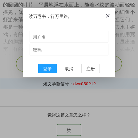
的圆圆的叶片，平展地浮在水面上，随着水纹的波动而轻轻
摇晃，优哉游哉的。细细的流水清澈见底，有无数的细鱼小
读万卷书，行万里路。
虾游来荡去，每次看到它们的身影，我总试图去捕捉它们，
那是一种无法描绘的心理游戏。我家的鸭子也喜欢去水里嬉
戏，有的扭动着笨拙的肢体在水中表演金鸡独立，有的用宽
大的脚蹼翻弄水花，开心地看着那水被搅动得起皱，显出酒
窝一样的涟漪。白鹭成群结队地在小沟里寻寻觅觅，如果人
走得近了，它们便一哄而起飞入天空，但飞不了多高多远，
展开剩余（
65%
）
便又降落下来，仍然在小沟里散步，它们一般不会走上那条
登录
取消
注册
小路，仿佛它们也知道，那是留给人畜行走的。
短文学微信号：
dwx050212
那时候，我最喜欢的还是下雨天，僵硬的泥土一下子变
得松软，我和童年伙伴们赤着脚从家里冲出来，汇聚到这条
小路，有拿木棍的、有拿水瓢的、有拿铁锹的……在雨中，
我们跑啊、追啊、笑啊。大人们坐在屋檐下聊着轻松的话
觉得这篇文章怎么样？
题，国家大事、村里新闻、还有各种马路消息，偶尔有个婶
婶放下手中的针线，向雨中早已变成“三花脸”的孩子大
吼：“你个臭崽子，刚给你换过衣服啦！”我们在原地稍停片
赞
刻后，随即又在雨中荡漾开了。