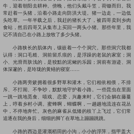
牛，迎着朝阳去耕种。傍晚，他们头戴斗笠，荷锄而归。我
常赶着一头猪，沿着小路走向防洪大堤。猪一边走，一边低
头吃草。一年半载之后，我赶的猪长大了，被四哥卖到乡肉
食站，然后四哥又从集市上买回一两头小猪。那些年里，我
记不清自己在小路上放牧了多少头猪。
小路狭长的肌体内，镶嵌着一个个洞穴。那些洞穴我都
认得：洞口毛糙、洞前留爪痕的，是浮躁的老鼠的家室；洞
小、光滑而肤浅的，是狡黠的泥鳅的乐园；洞前有游迹、洞
体深邃的，是玲珑的黄鳝的寝室
……
小路两旁簌拥着很多野草和灌木，它们相依相偎，不排
斥、不打闹、不争吵，默默地守护着小路。一些昆虫在里面
一跳一跳地觅食、嘻戏、恋爱，兴趣来时，它们会躺在藤蔓
上，哼着乡村小调。蜜蜂啊，蝴蝶啊，一趟趟地流连在花丛
中，不停地奔忙。灰色的麻雀从低矮的枝丫上飞过，它们常
追逐在我的身后，细细的脚丫在草地上蹦蹦跳跳。
小路的西边是灌溉稻田的小沟，小小的浮萍，指甲盖大