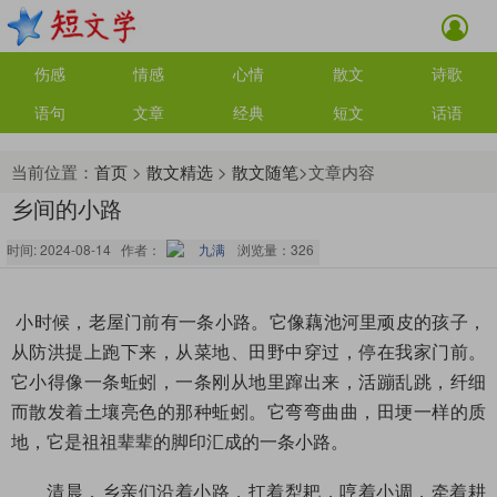
伤感
情感
心情
散文
诗歌
语句
文章
经典
短文
话语
当前位置：
首页
>
散文精选
>
散文随笔
>文章内容
乡间的小路
时间: 2024-08-14 作者：
九满
浏览量：
326
小时候，老屋门前有一条小路。它像藕池河里顽皮的孩子，
从防洪提上跑下来，从菜地、田野中穿过，停在我家门前。
它小得像一条蚯蚓，一条刚从地里蹿出来，活蹦乱跳，纤细
而散发着土壤亮色的那种蚯蚓。它弯弯曲曲，田埂一样的质
地，它是祖祖辈辈的脚印汇成的一条小路。
清晨，乡亲们沿着小路，扛着犁耙，哼着小调，牵着耕