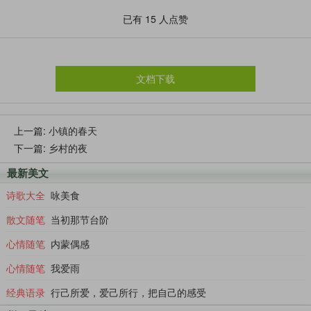
已有
15
人点赞
小路的东边有一棵高大的酸枣树，挺直着腰身，为小路站
岗。一到夏天，哪怕是最热的天气，酸枣树给蝉提供了广阔的舞
台，任由这些“乡村歌唱家”放声高歌，歌唱乡村。那悦耳的蝉声
带着乡土的气息，夹着泥土的芳香，沾着树叶的露珠，缠绵而
文档下载
来，响成一片。童年的我时常在树下玩耍，偶尔，我会小心翼翼
地屏住呼吸，蹑手蹑脚地靠上前去，可是，我还没看出个子午卯
酉来，“扑啦啦”一阵响，一群蝉儿向远方飞去，留给我的是它们
上一篇:
小镇的春天
排泄的废物，淋到我的头上、脸上，合上满身的汗水，让人凉飕
下一篇:
乡村的夜
飕的。
当然，我最感兴趣的还是酸枣树上那诱人的果实，那密
最新美文
密麻麻的酸枣，黄灿灿、亮晶晶的，这些李子般大小的酸
诗歌大全
咏美食
枣，或高或低的悬挂在树枝上，把酸枣树装扮得艳丽多姿。
我时常仰着脖子，把两眼睁得大大的，那些酸枣毫不客气地
散文随笔
当初那节台阶
馋得我口水直流，特别是中午，饥肠辘辘的我，看着它们，
心情随笔
内蒙偶感
心里的那把热情之火瞬间就熊熊燃烧起来，让我小猴似地爬
上树去，即便肚皮让树皮搓得通红，甚至疼得呲牙咧嘴，我
心情随笔
我爱雨
也不会在意，三下五除二，摘几颗成熟的酸枣填进嘴里，让
经典语录
行己所爱，爱己所行，把自己的感受
一丝丝的酸甜在嘴里蔓延……