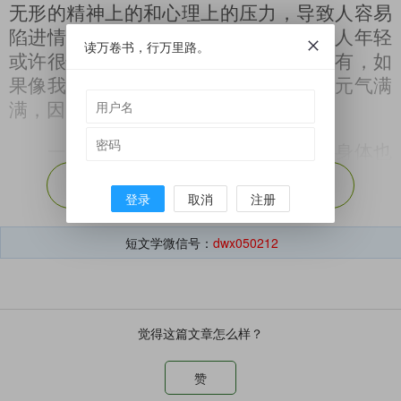
无形的精神上的和心理上的压力，导致人容易
陷进情绪的泥潭，久久不能自拔。如果人年轻
读万卷书，行万里路。
或许很快就会恢复，睡一觉什么事都没有，如
果像我这样的中年人则很难在短时间内元气满
满，因为即使在睡梦里也很难安心。
一切的根源是思想在作祟，情绪和身体也
只是映射，归根结底是中年人对未来和生命的
展开剩余（
30%
）
登录
取消
注册
困惑。懵懂中迎来的中年滋味并不好受，仿佛
还没年轻过就开始老了，压力、疾病在对身体
短文学微信号：
dwx050212
进行全方位围剿，而工作、生活处处不如意，
一眼似乎能望到头，可每一步又都很艰难。负
重前行却似乎不堪重负，只能低头拉磨不知抬
头看天，心里已经没有那么多的期望与欣喜，
觉得这篇文章怎么样？
以后的每一天似乎并不比今天精彩，平淡、琐
碎、繁重才是主旋律。这是中年人的无奈也是
赞
中年人的悲哀，身为中年人却不能停下也无法