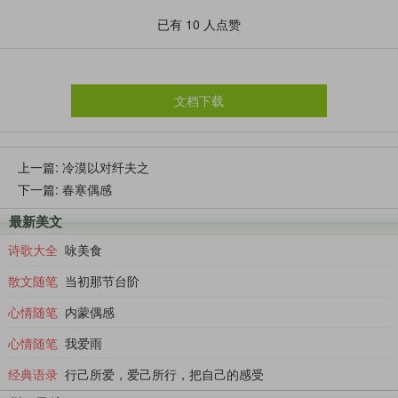
停下，因为责任在肩所以身不由己，纵然身不
已有
10
人点赞
由己还得勉力向前。
文档下载
上一篇:
冷漠以对纤夫之
下一篇:
春寒偶感
最新美文
诗歌大全
咏美食
散文随笔
当初那节台阶
心情随笔
内蒙偶感
心情随笔
我爱雨
经典语录
行己所爱，爱己所行，把自己的感受