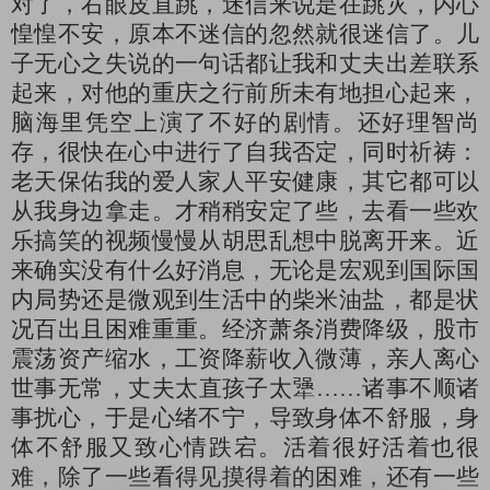
对了，右眼皮直跳，迷信来说是在跳灾，内心
惶惶不安，原本不迷信的忽然就很迷信了。儿
子无心之失说的一句话都让我和丈夫出差联系
起来，对他的重庆之行前所未有地担心起来，
脑海里凭空上演了不好的剧情。还好理智尚
存，很快在心中进行了自我否定，同时祈祷：
老天保佑我的爱人家人平安健康，其它都可以
从我身边拿走。才稍稍安定了些，去看一些欢
乐搞笑的视频慢慢从胡思乱想中脱离开来。近
来确实没有什么好消息，无论是宏观到国际国
内局势还是微观到生活中的柴米油盐，都是状
况百出且困难重重。经济萧条消费降级，股市
震荡资产缩水，工资降薪收入微薄，亲人离心
世事无常，丈夫太直孩子太犟
……诸事不顺诸
事扰心，于是心绪不宁，导致身体不舒服，身
体不舒服又致心情跌宕。活着很好活着也很
难，除了一些看得见摸得着的困难，还有一些