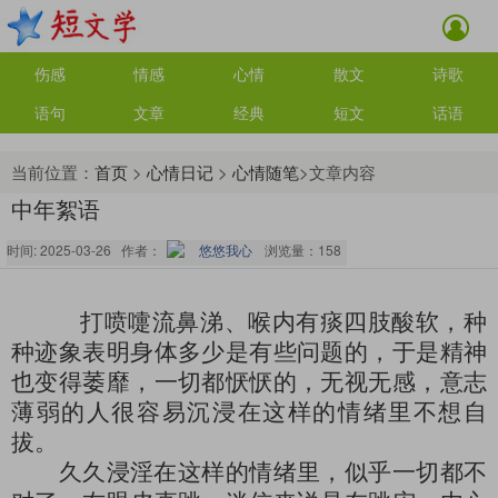
伤感
情感
心情
散文
诗歌
语句
文章
经典
短文
话语
当前位置：
首页
>
心情日记
>
心情随笔
>文章内容
中年絮语
时间: 2025-03-26 作者：
悠悠我心
浏览量：
158
打喷嚏流鼻涕、喉内有痰四肢酸软，种
种迹象表明身体多少是有些问题的，于是精神
也变得萎靡，一切都恹恹的，无视无感，意志
薄弱的人很容易沉浸在这样的情绪里不想自
拔。
久久浸淫在这样的情绪里，似乎一切都不