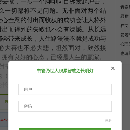
管去做，一步一个脚印向目标发起冲击，
青春
么一切都将不是问题。无非面对两个结
忍耐
全心全意的付出而收获的成功会让人格外
在文
付出而得到的失败也不会有遗憾。从长远
爱若
都会带来成长，人生路漫漫不就是成功与
心理
必大喜也不必大悲，坦然面对，欣然接
也请
，拥有良好的心态，已经是人生的赢家。
爱情、友情）应该在拥有时格外珍惜，在
×
书籍乃世人积累智慧之长明灯
他（她）能在人生路上携手同行已经是天
论长短都足以让人铭记，无论什么时候想
、幸福。人生也是在得到和失去中度过，
展开剩余（
32%
）
要过多地计较，该拥抱时紧紧拥抱，该放
段感情中全心全意地陪伴、毫不吝啬地付
dwx050212
，鼠标移到这里，一键关注。
注册