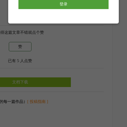
归于平淡，这就是我们的人生。要能经得
登录
，璀璨是一时平淡才是长久。在长久的平
心，去感知生命中细微的喜悦、幸福、感
的烦恼、繁杂、挫折，如此我们的生命便
觉得这篇文章不错就点个赞
量、有信心、有能力、有理想，会给予会
此不急不徐不慌不忙行走在人世间，会有
赞
满心满怀，不害怕不担心，勇敢爱用力
已有
5
人点赞
不枉此生。
文档下载
的每一篇作品）
[ 投稿指南 ]