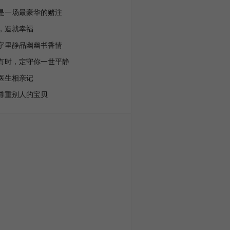
是一场最豪华的赌注
，造就幸福
字里静品幽幽书香情
有时，定守你一世平静
医生相亲记
尊重别人的宝贝