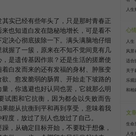
。
人生
发其实已经有些年头了，只是那时青春正
后来也知道白发在隐秘地增长，可是看不
心
下定决心彻底拔除一下。满头满脑地仔细
人生
里就握了一簇，原来在不知不觉间竟有几
风景
心，是遗传基因作祟？还是生活的搓磨使
适合
随着白发而来的还有发福的身材、肿胀变
关于
食欲、愈发脆弱的肠胃、开始走下坡路的
乐观
力量，你逃避也好认同也罢，它就那么明
和相
要试图和它抗衡，因为都会以失败而告
如果能从抗衡到平和再到享受，意味着我
文
种程度，放过了别人也放过了自己。
生命
要躁，从确定目标开始，不要耽于想像，
人生