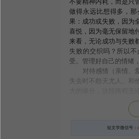
不要精神内耗，而是只
做得永远比想得多，那
果：成功或失败，因为
喜悦，因为毫无保留地
来看，无论成功与失败
失败的交织吗？所以不
受。管理好自己的情绪
对待感情（亲情、
失去时不怨天尤人。和
大的缘分，这段路程无
起都鲜活、温暖、感动
得之我幸失之我命，不
手时轻轻放手，在每一
短文学微信号：
出方能少留遗憾。