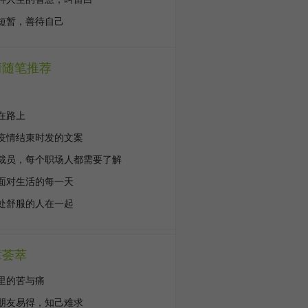
短暂，善待自己
情随笔推荐
在路上
疫情结束时发的文案
裁员，每个职场人都需要了解
面对生活的每一天
处舒服的人在一起
章荟萃
里的苦与痛
朋友易得，知己难求