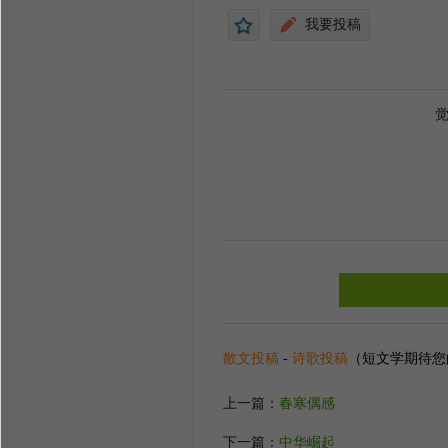
像烟花般璀璨之后
我要投稿
住璀璨更要经受住平淡
淡之中要有一颗平静的
动，去面对生命中琐碎
一点点丰盈起来，有力
收获会付出会享受。如
悲伤扑面而来会有快乐
活，洒脱恣意任情任性
散文投稿
-
诗歌投稿
（短文学期待您
上一篇：
春寒偶感
下一篇：
中华崛起