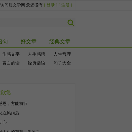
迎访问短文学网 您还没有
[ 登录 ]
[ 注册 ]
语句
好文章
经典文章
伤感文字
人生感悟
人生哲理
表白的话
经典话语
句子大全
文欣赏
感恩，方能前行
总在风雨后
初心
种人生的智慧，叫留白