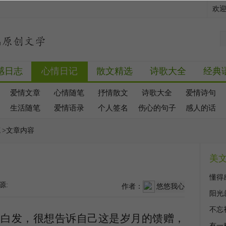
欢
感日志
心情日记
散文精选
诗歌大全
经典
爱情文章
心情随笔
抒情散文
诗歌大全
爱情诗句
生活随笔
爱情语录
个人签名
伤心的句子
感人的话
笔
>文章内容
美
懂得
源:
作者：
悠悠我心
阳光
不忘
的白发，很想告诉自己这是岁月的馈赠，
有一