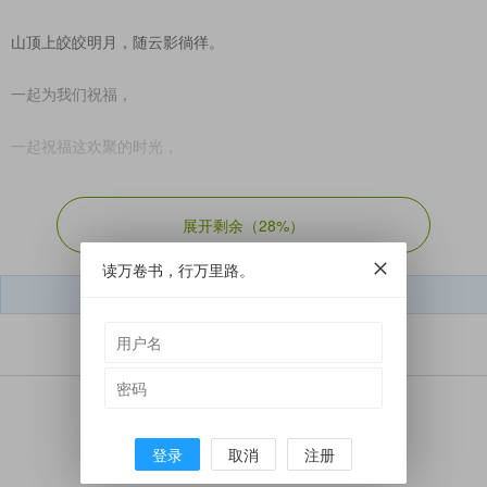
山顶上皎皎明月，随云影徜徉。
一起为我们祝福，
一起祝福这欢聚的时光，
一起祝福这美好的时光。
展开剩余（
28%
）
读万卷书，行万里路。
短文学微信号：
dwx050212
山涧潺潺清泉，
卷
起浪花朵朵，
海芋娉娉亭亭，火树灼灼盛放。
觉得这篇文章怎么样？
一起为我们祝福，
登录
取消
注册
赞
一起祝福这美好的时光，