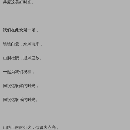
共度这美好时光。
我们在此欢聚一场，
缕缕白云，乘风而来，
山涧杜鹃，迎风盛放。
一起为我们祝福，
同祝这欢聚的时光，
同祝这欢乐的时光。
山路上融融灯火，似篝火点亮，