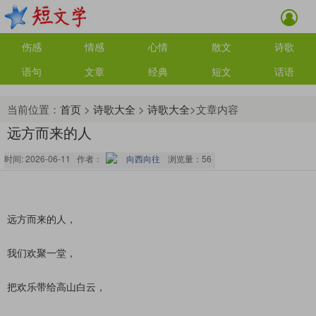
伤感
情感
心情
散文
诗歌
语句
文章
经典
短文
话语
当前位置：
首页
>
诗歌大全
>
诗歌大全
>文章内容
远方而来的人
时间: 2026-06-11 作者：
向西向往
浏览量：
56
远方而来的人，
我们欢聚一堂，
把欢乐带给高山白云，