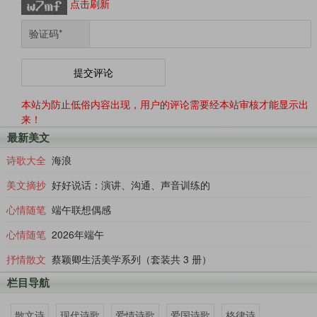
点击刷新
验证码
*
本站为防止低俗内容出现，用户的评论需要经本站审核才能显示出
来！
最新美文
诗歌大全
海浪
美文摘抄
好好说话：演讲、沟通、声音训练的
心情随笔
端午联想偶感
心情随笔
2026年端午
抒情散文
蔡颖卿生活美学系列（套装共 3 册）
栏目导航
散文诗
现代诗歌
爱情诗歌
爱国诗歌
格律诗