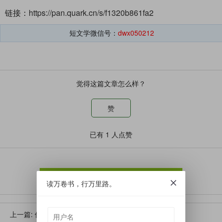
链接：
https://pan.quark.cn/s/f1320b861fa2
短文学微信号：
dwx050212
觉得这篇文章怎么样？
赞
已有
1
人点赞
文档下载
读万卷书，行万里路。
上一篇:
你有哪些值得分享的好句？