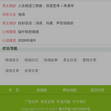
美文摘抄
人生精进三部曲：深度思考 + 终身学
诗歌大全
海浪
美文摘抄
好好说话：演讲、沟通、声音训练的
心情随笔
端午联想偶感
心情随笔
2026年端午
栏目导航
情感美文
情感日记
情感故事
美文欣赏
爱情文章
亲情文章
友情文章
首 页
电脑版
网站地图
返回头部
广告合作
留言反馈
常见问题
关于我们
Copyright © 2015-2021
粤ICP备18079383号