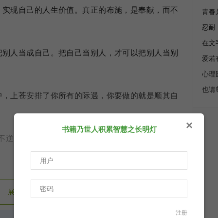
实现自己的人生价值。真正的布施，是奉献，而不
青春
忍耐
在文
别人当成自己。把自己当别人，才可以把别人当别
爱若
心理
也请
，上苍安排了你所有的际遇，你要做的就是顺其自
×
书籍乃世人积累智慧之长明灯
逆天而行。我们只要接纳自己、善待地过好每一
生命就蓬勃了绿意与生机。当你学会奖赏自己时，
展开剩余（
27%
）
注册