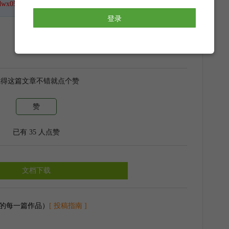
dwx050212
，鼠标移到这里，一键关注。
正能量时，一切都只是刚刚开始，生命里没有昨
登录
心欢喜期望等待的明天。
爱才是人生。爱自己、爱人、爱世界。为了心中的
鬼训练，打造最阳光、自信、活力的自己。
觉得这篇文章不错就点个赞
属于自己的日子，也等待每一个日子好好爱你。
赞
已有
35
人点赞
文档下载
的每一篇作品）
[ 投稿指南 ]