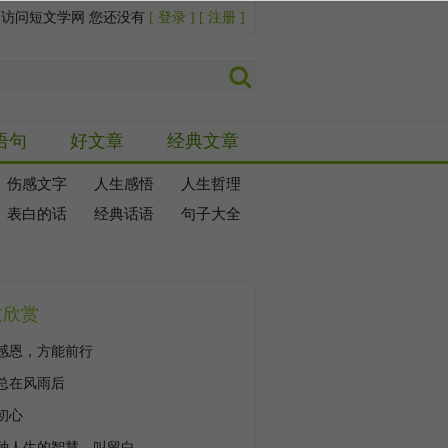
迎访问短文学网 您还没有
[ 登录 ]
[ 注册 ]
语句
好文章
经典文章
伤感文字
人生感悟
人生哲理
表白的话
经典话语
句子大全
文欣赏
感恩，方能前行
总在风雨后
初心
种人生的智慧，叫留白