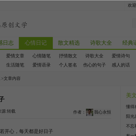
欢
感日志
心情日记
散文精选
诗歌大全
经典
爱情文章
心情随笔
抒情散文
诗歌大全
爱情诗句
生活随笔
爱情语录
个人签名
伤心的句子
感人的话
笔
>文章内容
美
子
懂得
源:转载
作者：
我心永恒
阳光
不忘
有一