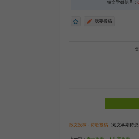
短文学微信号：
当你学会为心中所爱而点燃
天，只有加倍努力的今天，和满
我要投稿
无论何时，都要心怀爱，有
一个“愛”字，经历最残酷的魔
去掀开明天的面纱，爱每一个
散文投稿
-
诗歌投稿
（短文学期待您
上一篇：
春天很美，人生亦很美