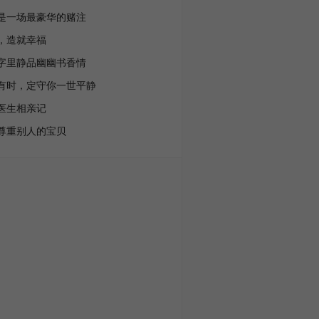
是一场最豪华的赌注
，造就幸福
字里静品幽幽书香情
有时，定守你一世平静
医生相亲记
尊重别人的宝贝