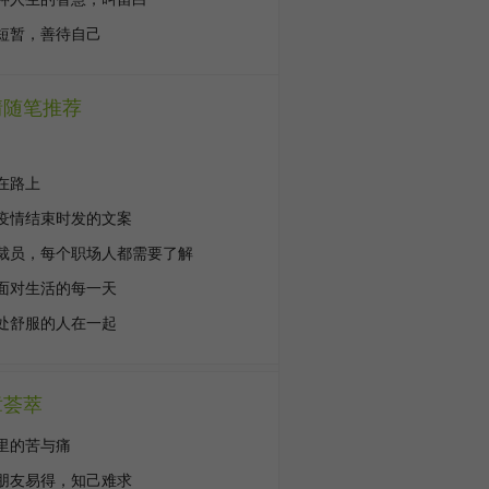
短暂，善待自己
情随笔推荐
在路上
疫情结束时发的文案
裁员，每个职场人都需要了解
面对生活的每一天
处舒服的人在一起
章荟萃
里的苦与痛
朋友易得，知己难求