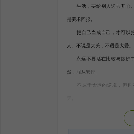
生活，要给别人送去开心。
是要求回报。
把自己当成自己，才可以把
人。不说是大美，不语是大爱。
永远不要活在比较与嫉妒中
然，服从安排。
不屈于命运的逆境，但也不
天。
当你学会感恩生命时，你的
生活也同样会奖赏你希望。