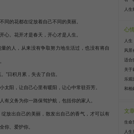
人生
同的花都在绽放着自己不同的美丽。
心
心。花开才是春天，开心才是人生。
人生
量的人，从来没有争取努力地生活过，也没有将自
风景
适合
。
关于
。”日积月累，失去了自信。
乐观
太阳，让自己心里有暖阳，让心中常驻芬芳。
和相
有义务为你一路保驾护航，包括你的家人。
文
绽放出自己的美丽，散发出自己的香气，才可以有
生命
全你、爱护你。
人生