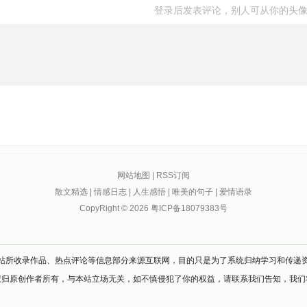
登录后发表评论，别人可从你的头
网站地图
|
RSS订阅
散文精选
|
情感日志
|
人生感悟
|
唯美的句子
|
爱情语录
CopyRight © 2026
粤ICP备18079383号
站所收录作品、热点评论等信息部分来源互联网，目的只是为了系统归纳学习和传递
权归原创作者所有，与本站立场无关，如不慎侵犯了你的权益，请联系我们告知，我们