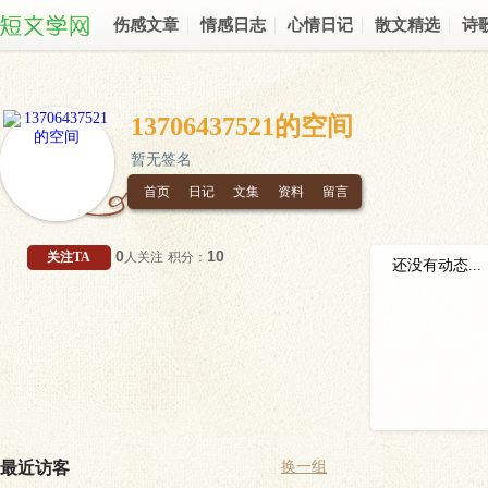
伤感文章
情感日志
心情日记
散文精选
诗
13706437521的空间
暂无签名
首页
日记
文集
资料
留言
0
10
关注TA
人关注
积分：
还没有动态...
最近访客
换一组