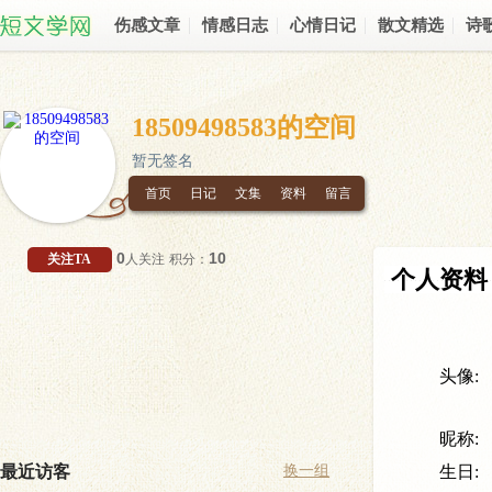
伤感文章
情感日志
心情日记
散文精选
诗
18509498583的空间
暂无签名
首页
日记
文集
资料
留言
0
10
关注TA
人关注
积分：
个人资料
头像:
昵称:
最近访客
换一组
生日: