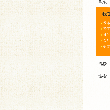
星座:
发布
赞了
被0
关注
短文
情感:
性格: