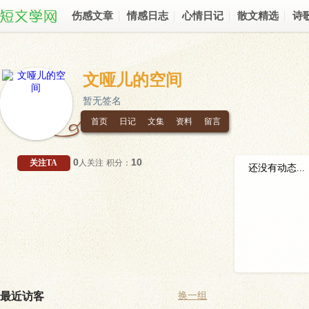
伤感文章
情感日志
心情日记
散文精选
诗
文哑儿的空间
暂无签名
首页
日记
文集
资料
留言
0
10
关注TA
人关注
积分：
还没有动态...
最近访客
换一组