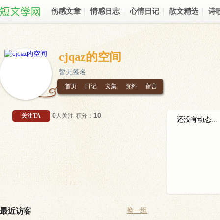
伤感文章
情感日志
心情日记
散文精选
诗
cjqaz的空间
暂无签名
首页
日记
文集
资料
留言
0
10
关注TA
人关注
积分：
还没有动态...
最近访客
换一组