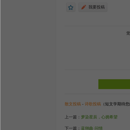
丰硕肥美的果实
我要投稿
静静等候着大地的记录者，记录
都有璀璨星辰划过的痕迹
在此一刻，山林陷入深沉的酣眠
溪水潺潺流淌，宛如轻吟古老的
月光如梦如幻如诗如画，
幽林溪间的一切都是自然最美的
散文投稿
-
诗歌投稿
（短文学期待您
上一篇：
梦染星辰，心拥希望
下一篇：
蓝翎曲·问情