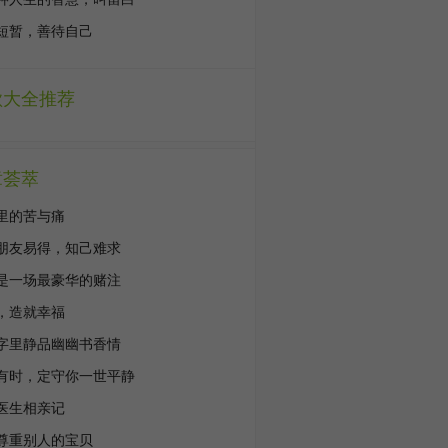
短暂，善待自己
歌大全推荐
章荟萃
里的苦与痛
朋友易得，知己难求
是一场最豪华的赌注
，造就幸福
字里静品幽幽书香情
有时，定守你一世平静
医生相亲记
尊重别人的宝贝