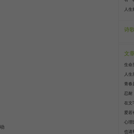
人生
诗
文
生命
人生
青春
忍耐
在文
爱若
心理
动
也请