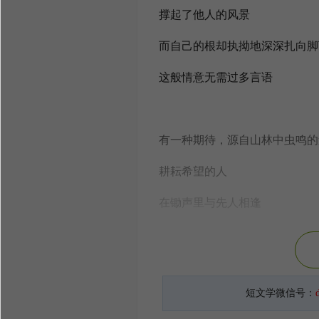
撑起了他人的风景
而自己的根却执拗地深深扎向脚
这般情意无需过多言语
有一种期待，源自山林中虫鸣的
耕耘希望的人
在锄声里与先人相逢
交谈间，蔬果渐渐趋向成熟
短文学微信号：
稍纵即逝的雁影落在山谷中