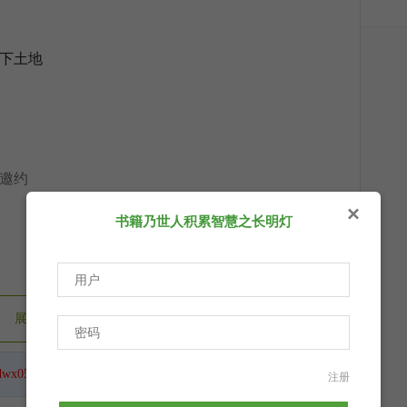
下土地
邀约
×
书籍乃世人积累智慧之长明灯
展开剩余（
37%
）
dwx050212
，鼠标移到这里，一键关注。
注册