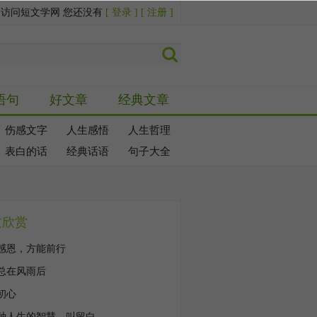
迎访问短文学网 您还没有
[ 登录 ]
[ 注册 ]
语句
好文章
经典文章
伤感文字
人生感悟
人生哲理
表白的话
经典话语
句子大全
文欣赏
感恩，方能前行
总在风雨后
初心
种人生的智慧，叫留白