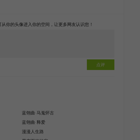
可从你的头像进入你的空间，让更多网友认识您！
点评
蓝翎曲·马嵬怀古
蓝翎曲·释爱
漫漫人生路