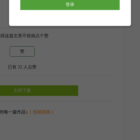
登录
每颗果实
觉得这篇文章不错就点个赞
赞
已有
32
人点赞
歌谣
文档下载
表达
的每一篇作品）
[ 投稿指南 ]