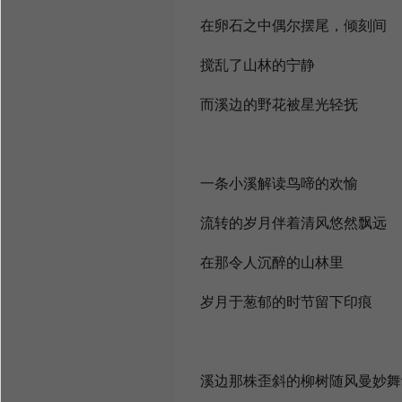
在卵石之中偶尔摆尾，倾刻间
搅乱了山林的宁静
而溪边的野花被星光轻抚
一条小溪解读鸟啼的欢愉
流转的岁月伴着清风悠然飘远
在那令人沉醉的山林里
岁月于葱郁的时节留下印痕
溪边那株歪斜的柳树随风曼妙舞