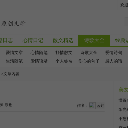
欢
感日志
心情日记
散文精选
诗歌大全
经典
爱情文章
心情随笔
抒情散文
诗歌大全
爱情诗句
生活随笔
爱情语录
个人签名
伤心的句子
感人的话
全
>文章内容
美
懂得
源:原创
作者：
蓝翎
阳光
不忘
有一