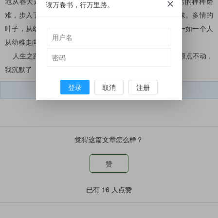
地从春天走到夏天，经历过炎夏的风风雨雨，承受着生活的种种磨
读万卷书，行万里路。
难，步入了多情金秋的时节，满身的金黄勾露出成熟的韵味。多情的
叶子，从幼稚走向成熟，饱尝了季节带给她的幸与不幸。一如一个人
从幼稚走向成熟，需要经过太多的历练和岁月的雕琢。
人生之路漫漫兮，不知远方为何方?前进，后退，还是在原点不动，
我沉默了
登录
取消
注册
短文学微信号：
dwx050212
觉得这篇文章怎么样？
赞
已有
16
人点赞