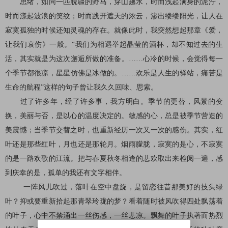
思绪，如同一匹脱疆的野马，穿山越水，时而浅起满身的泥泞，
时而漾起波浪的笑纹；时而践开遮天的浓云，渗出缕缕阳光，让人在
寂寞孤独的时候还知灵魂的存在。就像此时，我突然想起那章《爱，
让我们哀伤》一般。
“我们为相遇举起晶莹的酒杯，却不知过去的生
活，其实就是为这次邂逅所做的准备。……心冷的时候，会觉得每一
个季节都很凉，星星仿佛是冰做的。……欢乐是人生的驿站，痛苦是
生命的航程”这样的句子曾让我久久回味、思索。
过了许多年，经了许多事，我方明白。季节的更替，风景的变
换，美丽与否，是以心的温度决定的。敏感的心，总是被季节营造的
美震憾；当季节交替之时，也重新经历一次又一次的感伤。其实，红
叶还是那些红叶，月也还是那轮月。烟雨朦胧，寂寞的是心，不寂寞
的是一路欢歌的江流。把与春夏秋冬相逢的悲欢取出来检阅一遍，感
到庆幸的是，孤单的我还有文字相伴。
一阵风儿吹过，落叶在空中盘旋，是留恋往昔那美好的技头绿
叶？抑或要重新拾起那青翠玲珑的梦？看着随时被风吹得四处飘荡着
的叶子，心中不禁涌出一丝伤感，一丝悲凉。飘舞的叶子执著而热烈