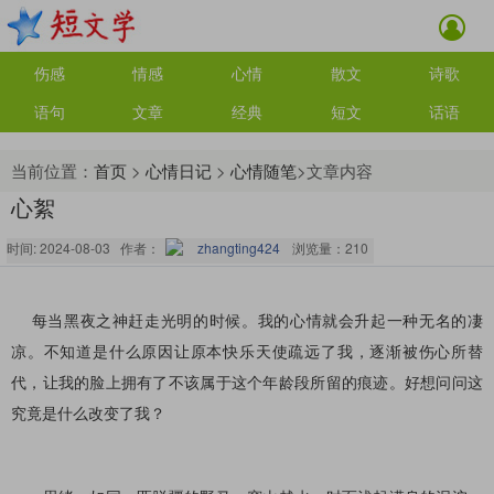
伤感
情感
心情
散文
诗歌
语句
文章
经典
短文
话语
当前位置：
首页
>
心情日记
>
心情随笔
>文章内容
心絮
时间: 2024-08-03 作者：
zhangting424
浏览量：
210
每当黑夜之神赶走光明的时候。我的心情就会升起一种无名的凄
凉。不知道是什么原因让原本快乐天使疏远了我，逐渐被伤心所替
代，让我的脸上拥有了不该属于这个年龄段所留的痕迹。好想问问这
究竟是什么改变了我？