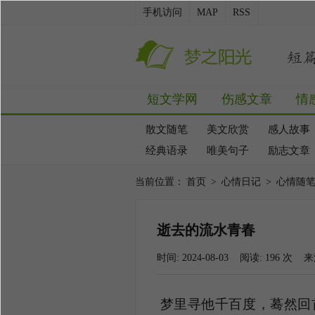
手机访问
MAP
RSS
短文学网
伤感文章
情
散文随笔
美文欣赏
感人故事
经典语录
唯美句子
励志文章
当前位置：
首页
>
心情日记
>
心情随
逝去的流水青春
时间: 2024-08-03 阅读:
196
次 来
梦里寻他千百度，蓦然回