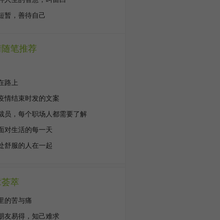
短暂，善待自己
情随笔推荐
在路上
疫情结束时发的文案
裁员，每个职场人都需要了解
面对生活的每一天
处舒服的人在一起
章荟萃
里的苦与痛
朋友易得，知己难求