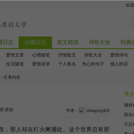
欢
感日志
心情日记
散文精选
诗歌大全
经典
爱情文章
心情随笔
抒情散文
诗歌大全
爱情诗句
生活随笔
爱情语录
个人签名
伤心的句子
感人的话
笔
>文章内容
美
懂得
源:原创
作者：
zhangting424
阳光
不忘
首，那人却在灯火阑珊处。这个世界总有那
有一