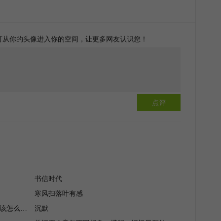
可从你的头像进入你的空间，让更多网友认识您！
点评
书信时代
寒风扫落叶有感
孩子在幼儿园被同学欺负了，家长应该怎么办？
沉默