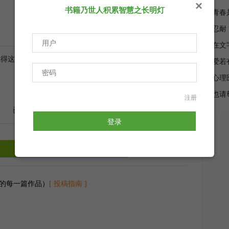
×
书籍乃世人积累智慧之长明灯
青春
忍耐
在文
觉得这篇文章不错就点个赞
爱若
心理
赞
也请
注册
已有
10
人点赞
登录
文档下载
的每一篇作品）
[ 投稿指南 ]