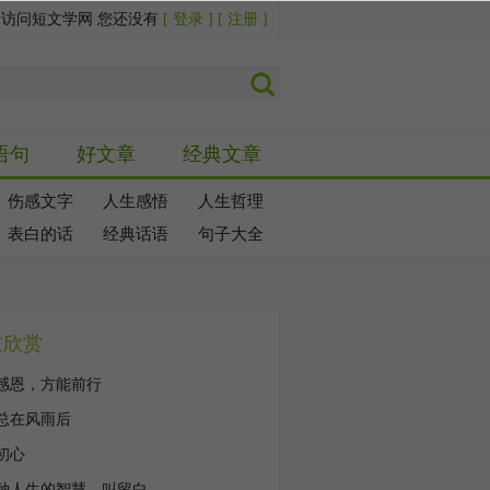
迎访问短文学网 您还没有
[ 登录 ]
[ 注册 ]
语句
好文章
经典文章
伤感文字
人生感悟
人生哲理
表白的话
经典话语
句子大全
文欣赏
感恩，方能前行
总在风雨后
初心
种人生的智慧，叫留白