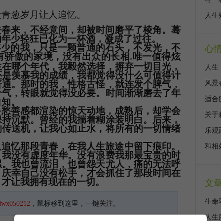
段青葱岁月让人追忆。
人生
去春来，不经意间，却被时间磨平了棱角。蓦
的年少轻狂已化为一杯酒，凝成了过往。
年少的我，只是一颗普通的石头，不发光，不
心
有骄傲的家境，没有出众的长相
唯一值得炫
.
生在哪个年代，我毅然选择，摒弃一切目光，
人生
还是羡慕我的成绩，我都觉得没什么可值得
计
普通。那时的我，性格古怪，就连发个脾气，
风景
个气，转眼就觉得没必要。时间渐渐磨去了年
适合
自知。
多愁善感都渲染的惊天动地，成熟后，却学会
关于
保持沉默。曾经的我揣着糊涂装明白。后来，
的传送机，让我心如止水，将所有的一切情绪
乐观
只追忆那段青春，在我人生旅途中留下痕印。
和相
，我没有虚度年华。没有浪费我那最宝贵的时
累。我也曾流泪，也曾怨天尤人，痛的无法呼
。庆幸自己没有松手，才会抓住了那段时间在
，
才让我拥有现在的一切。
文
生命
dwx050212
，鼠标移到这里，一键关注。
人生