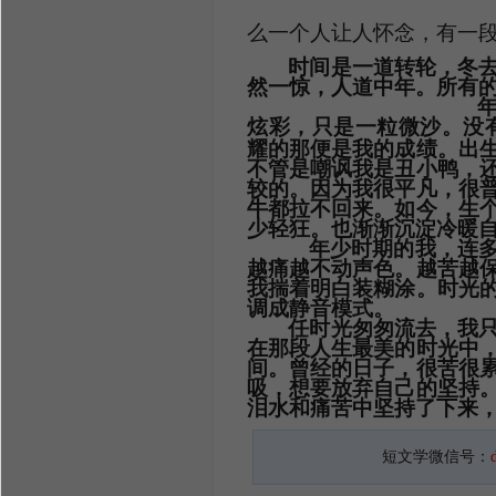
么一个人让人怀念，有一
时间是一道转轮，冬
然一惊，人道中年。所有
炫彩，只是一粒微沙。没
耀的那便是我的成绩。出
不管是嘲讽我是丑小鸭，
较
的。因为我很平凡，很
牛都拉不回来。如今，生
少轻狂。也渐渐沉淀冷暖
年少时期的我，连
越痛越不动声色。越苦越
我揣着明白装糊涂。时光
调成静音模式。
任时光匆匆流去，我
在那段人生最美的时光中
间。曾经的日子，很苦很
吸，想要放弃自己的坚持
泪水和痛苦中坚持了下来
短文学微信号：