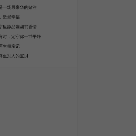
是一场最豪华的赌注
，造就幸福
字里静品幽幽书香情
有时，定守你一世平静
医生相亲记
尊重别人的宝贝