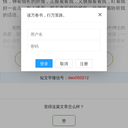
情，伸着细长的脖颈，正脸看看我，又侧脸看看我，盯着我
好一会儿，身上透着一股天真无邪的稚气，仿佛等着聆听我
读万卷书，行万里路。
的话语。
喜鹊是天生优雅的鸟，即使在一起进食也保持着鸟中绅士的
风度，没有争抢，吃饱了就站在一边梳理羽毛，进行日光浴，一
副心满意足的样子。喜鹊又是乡村的喜庆歌手，它们在原野里时
飞时落，欢快地唱响一曲曲欢腾的田园赞歌，人们虽听不懂它们
的言语，但无疑能感受到这些小生灵们的欢乐。
展开剩余（
55%
）
我的童年伙伴老吴家养了一群鸽子。鸽子既可以自由飞行，
登录
取消
注册
又可以随时回到老吴为它们精心准备的家，享用唾手可得的口
粮，这涉及鸽子的生存策略。鸽子意识到必须牺牲局部的自由，
短文学微信号：
dwx050212
来谋求现实的生活保障。这为鸽子带来了实惠，不必像其它鸟那
样风里来雨里去、四处奔波，只低低地飞上几圈，便可安逸地在
老吴家的房前屋后散步，或懒懒地晒着太阳，不会被冬天的饥馑
逼到绝境。
觉得这篇文章怎么样？
鸽子聚在一起，咕咕咕，像在交流、激辩和争吵，虽然急
切，仍不忘在草间啄食。晒在桌上的芝麻、绿豆、南瓜籽等，鸽
子也吃，人走到桌边了，它们才扑噜一声飞起。但飞不远，落在
赞
几十米外的一片草地上，像是换了一张餐桌。鸽子熟悉与人类交