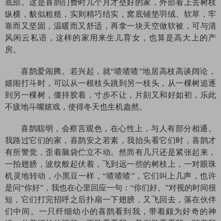
底部。这是喜鹊们费时几个月才垒好的家，外部看上去树枝
纵横，貌似粗糙，实则精巧结实，窝底铺垫羽绒、软草，牢
靠而又坚固，温暖而又舒适，再拿一块天空做软被，可与清
风闲云私语，这样的家用来生儿育女，也算是高大上的产
房。
喜鹊爱闹腾。若兴起，就“喳喳喳”地居高枝高谈阔论，
嬉闹打斗时，可以从一根枝头跳到另一枝头，从一棵树追逐
到另一棵树，僵持胶着，寸步不让，片刻又和好如初，乐此
不疲地斗嘴嬉戏，使得冬天也生机盎然。
喜鹊聪明，会察言观色，在心性上，与人有部分相通。
我路过它们的家，喜鹊安之若素，我抬头看它们时，喜鹊才
有所警觉，歪着脑袋伫立不动。然而有几只还是紧张起来，
一拍翅膀，波纹般起伏着，飞到远一些的树枝上，一对眼珠
机灵地转动，小黑豆一样，“喳喳喳”，它们叫上几声，也许
是问“你好”，我也在心里回应一句：“你们好。”对视的时间很
短，它们打完招呼之后扑扇一下翅膀，又飞回去，落在伙伴
们中间。一只纤细幼小的喜鹊看到我，带着颇为好奇的神