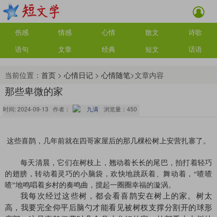
伤感
情感
心情
散文
诗歌
语句
文章
经典
短文
话语
当前位置：
首页
>
心情日记
>
心情随笔
>文章内容
那些卑微的家
时间: 2024-09-13 作者：
九满
浏览量：
450
这些喜鹊，几年前就在四哥家屋后的那几棵松树上安营扎寨了。
每天清晨，
它们在树枝上，翘动着长长的尾巴，拍打着轻巧
的翅膀，转动着灵巧的小脑袋，欢快地跳跃着、舞动着，“喳喳
喳”地鸣唱着乡村的奏鸣曲，搅起一圈圈幸福的漩涡。
我每次经过这些树，都会看喜鹊安在树上的家。树太
高，我要完全仰平后脑勺才能看见被树杈支撑分割开的球形