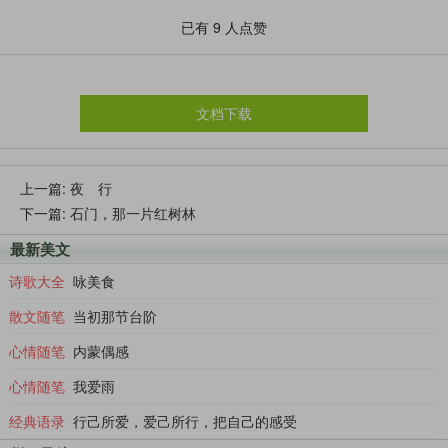
往的窍门，它们会在人无法预料的瞬间，又神不知鬼不觉地回到
已有
9
人点赞
桌上，蹦蹦跳跳。我特意拿来饼干捏成碎屑，撒在鸽群里，鸽子
们不紧不慢地啄食，在我脚下转来转去，场面和谐温馨。鸽子啄
食饼干屑间，不忘抬起小脑袋看我一下，调皮的样子很是可爱。
在乡村，随处可以看到飞翔的燕子，呼啸而来，欢叫而去，
文档下载
在田野里跳跃，在电话线上喧闹，无处不在，乡村因燕子而生气
勃勃。
燕子是很有人缘、很有平民意识的鸟，它们把巢筑在普
上一篇:
夜 行
通人家的屋顶。衔来几块春泥、几根草叶、几片羽毛，加上
下一篇:
石门，那一片红树林
自己的唾液，就做成了简陋的寝室。在此栖息、生儿育女，
最新美文
这就是家的意味。雌燕在巢中产卵，产卵以后，就呆在里面
孵卵。当儿女长大之后，它们会一起离巢而去，这里就成了
诗歌大全
咏美食
一个燕子的驿站。陌生的燕儿落到这里，假如觉得合适便会
散文随笔
当初那节台阶
住上一晚，说不定第二天就会离开。
心情随笔
内蒙偶感
那天我去拜谒父亲的坟头，走过老鼠的家门，鼠门洞
心情随笔
我爱雨
开，洞口毛糙、洞前还有爪痕，尽显老鼠浮躁的天性；走过
蛇的家门，幽暗中火信子在闪动；在墓地不远处有一个蚂蚁
经典语录
行己所爱，爱己所行，把自己的感受
窝，蚂蚁进进出出，搬进食物，运出垃圾，洞口周围呈现出