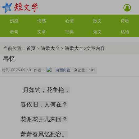
伤感
情感
心情
散文
诗歌
语句
文章
经典
短文
话语
当前位置：
首页
>
诗歌大全
>
诗歌大全
>文章内容
春忆
时间: 2025-09-19 作者：
向西向往
浏览量：
101
月如钩，花争艳，
春依旧，人何在？
花谢花开几来回？
萧萧春风忆愁容。