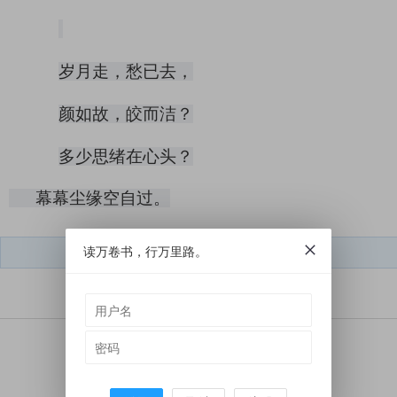
岁月走，愁
已
去，
颜如故，皎而洁？
多少思绪在心头？
幕幕尘缘空自过。
读万卷书，行万里路。
短文学微信号：
dwx050212
觉得这篇文章怎么样？
赞