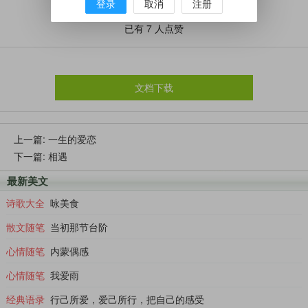
登录
取消
注册
已有
7
人点赞
文档下载
上一篇:
一生的爱恋
下一篇:
相遇
最新美文
诗歌大全
咏美食
散文随笔
当初那节台阶
心情随笔
内蒙偶感
心情随笔
我爱雨
经典语录
行己所爱，爱己所行，把自己的感受