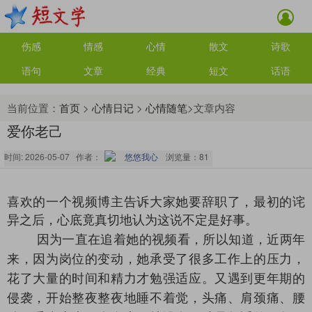
伤感
情感
心情
散文
诗歌
语句
文章
经典
短文
话语
当前位置：
首页
>
心情日记
>
心情随笔
>文章内容
爱你老己
时间: 2026-05-07 作者：
悠悠我心
浏览量：
81
喜欢的一个视频博主告诉大家她要辞职了，最初的诧
异之后，心底竟真切地认为这说不定是好事。
因为一直在追着她的视频看，所以知道，近两年
来，因为岗位的变动，她承受了很多工作上的压力，
花了大量的时间和精力才勉强适应。又遇到更年期的
侵袭，开始整夜整夜地睡不着觉，头痛、肩颈痛、腰