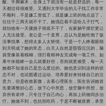
酸、手脚麻木，全身上下就没有一处是舒适的，每一
天都过得很难受。又遇到大学毕业的儿子找工作非常
不顺利，不是嫌工资低了，就是嫌上班的地点远了，
往往干三两天就不干了。她强忍着不适给儿子打气，
就怕他有一天撂挑子彻底不干了，在家躺平摆烂更让
人无法接受。老公是一个直男，总认为是她吃饱了饭
没事找事，想得太多人太矫情。于是一个人睁着眼睛
到天明成了她的常态，白天人自然是昏昏沉沉的，脑
袋里像装着糨糊，强打着精神去完成每一项工作。如
果午休能眯一会儿就要好些，否则就更难受，每一天
她都不知道自己是怎么度过的。她也意识到这样的状
态不对，也试图通过运动、培养爱好来转移自己的注
意力，但是收效甚微，去看心理医生，医生告诉她首
先要调整好心态，放下心中所思，放空脑中所想，放
弃所有牵绊，只专注于自己内心，再加上药物同步治
疗。她做不到，也抗拒吃药，于是不断被搓磨，承受