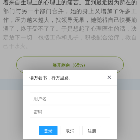
着来自生理上的心理上的痛苦。直到最近因为所在的
部门与另一个部门合并，她的身上又增加了许多工
作，压力越来越大，找领导无果，她觉得自己快要崩
溃了，终于受不了了。于是想起了心理医生的话，决
定放下一切，包括工作和儿子，积极配合治疗，救自
己于水火。
博主的经历让人唏嘘，也为她感到庆幸，她终于
展开剩余（
65%
）
觉醒了，开始懂得自己的健康才是最重要的，对任何
读万卷书，行万里路。
人而言，没有身体这个1，其它再多都等于0。很多人
短文学微信号：
dwx050212
其实并不明白这个道理，白白损耗自己乃至搭上性
命。不由得想起我的一个远房婶婶，人长得很漂亮，
又能干又开朗，最喜欢串门摆龙门阵，有她在的地方
总是笑声不断，烦恼仿佛都会绕着她走，就连乌云也
觉得这篇文章怎么样？
不敢在她头顶停留。亲戚聚会时，我最喜欢和她聊
登录
取消
注册
天，说说笑笑的很是愉快。可最近几年我都不曾见到
赞