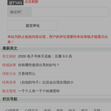
模样引起了医生的注意，让叔叔他们带着她去看看精
点击刷新
神科医生，可是婶婶死活不去，坚持说自己没病，休
验证码
*
息好就好了，犟着回了家。没能安心养伤两天，本该
待在校园里的小女儿突然出现在家里，也不说发生了
什么事只是一味地哭。把婶婶的心都哭乱了，也更睡
不着了。总是一个人坐着，把天从黑守到亮，人的精
本站为防止低俗内容出现，用户的评论需要经本站审核才能显示出
神更出了问题，有两次都晕倒在地里，被人发现送回
来！
最新美文
了家，都这样了还死犟着不去医院。直到这一次摔倒
在了水沟里，被人发现时为时已晚。婶婶的一生就这
美文摘抄
2026 电子书单天花板：豆瓣 9.0 高
样画上了句号，我为她不值，明明知道自己可能是更
情感故事
你有哪些值得分享的好句？
年期来了，却抱着侥幸心理，不治疗不自救，任其发
诗歌大全
兰香绕芳心
展，高估了自己的身体和心理承受能力，愈来愈严
经典语录
（自创的句子）以后会出现在我的小
重，加上对儿女的担心，心理更加脆弱，身体和精神
都被掏空，竟被那条只深及人的小腿毫不起眼的小水
散文随笔
一千个人有一千个哈姆雷特
沟要了命，而她也不过才50出头啊！
栏目导航
人的这一生从哇哇大哭来到这个世界开始就注定
心情随笔
心情日志
幸福
感伤
快乐
难过
无聊