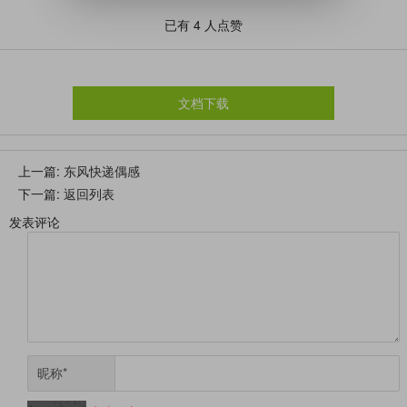
她，问起父母只说是她们家揽种的土地太多了，她的
已有
4
人点赞
时间全部花在了地里，根本没有时间闲耍。大儿子年
近三十了还没有结婚，小女儿还在上大学，婶婶是想
着多干点多为他们攒点钱吧？只是每次没看到她会觉
得少了些什么，她爽朗的笑声会不时地在脑海里回
文档下载
响。前段时间接到母亲的电话，她在另一头低声啜
泣，说是婶婶走了，被人发现的时候躺在水沟里，身
上一篇:
东风快递偶感
体已经发胀了。我完全不敢相信，走的是那个一说一
下一篇:
返回列表
个笑从来都不识愁滋味的婶婶吗？顿时泪如雨下。原
发表评论
来婶婶不出门不是忙而是病了，先是浑身燥热，接着
就是失眠盗汗，什么偏方都用了，就是睡不着，叔叔
劝她去医院看看，她舍不得花钱，想着应该是更年期
到了，挨一挨就好了。于是挨了一天又一天，地里家
里的活又多，整个人状态越来越不好。有一天，因为
精神恍惚在路上摔了一跤，脚手都摔出了大口子，鲜
昵称
*
血直流。去医院缝针的时候她竟然不觉得疼，木讷的