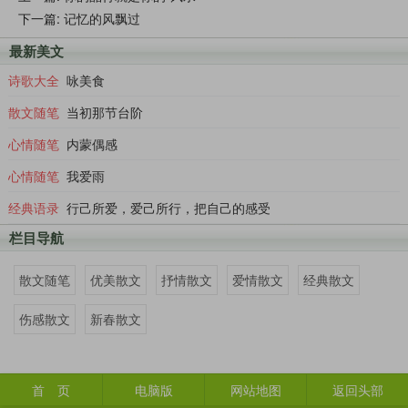
下一篇:
记忆的风飘过
最新美文
诗歌大全
咏美食
散文随笔
当初那节台阶
心情随笔
内蒙偶感
心情随笔
我爱雨
经典语录
行己所爱，爱己所行，把自己的感受
栏目导航
散文随笔
优美散文
抒情散文
爱情散文
经典散文
伤感散文
新春散文
首 页
电脑版
网站地图
返回头部