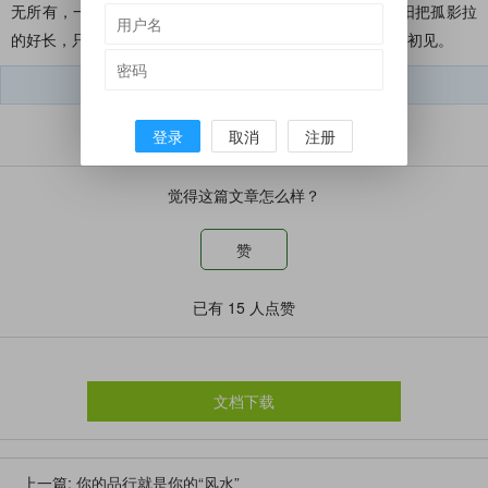
无所有，一次次相逢一次次擦肩之后，依旧独自彷徨，夕阳把孤影拉
的好长，只是多了几许叹息，相逢何必曾相识，人生若只如初见。
短文学微信号：
dwx050212
登录
取消
注册
觉得这篇文章怎么样？
赞
已有
15
人点赞
文档下载
上一篇:
你的品行就是你的“风水”