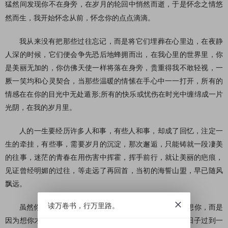
猛然间发现你不在身旁，在岁月的轮回中悄然而逝，于是怀念之情悠
然而生，我开始怀念从前，怀念你的点点滴滴。
我从来没有把那些过往忘记，而是将它们埋葬在心里边，在夜静
人深的时候，它们便会争先恐后地蜂拥而出，在我心里的世界里，你
是美丽无加的，你仿佛天使一样将落在身旁，贵重得我不敢轻视，一
厥一笑均和心灵契合，当那些温暖的情愫在手心中一一打开，所有的
情感
在在你的目光中无处遁形;所有的快乐或忧伤在时光中缠绵成一片
光阴，在我的岁月里。
人的一生要经历许多人和事，有些人和事，却成了回忆，注定一
生的牵挂，有些事，需要岁月的沉淀，那次邂逅，只能铸就一段凄美
的往事，迷茫的青春在用伤害中挥霍，挥手前行，就让美丽的疤痕，
见证曾经明媚的过往，等走远了再回首，当初的海誓山盟，早已随风
飘远。
读万卷书，行万里路。
虽然你走出我的视线，但走不出我的
思念
;不是寂寞才想你，而是
因为想你才寂寞。原来经历过爱恨别离之后，每个人都将日子过到一