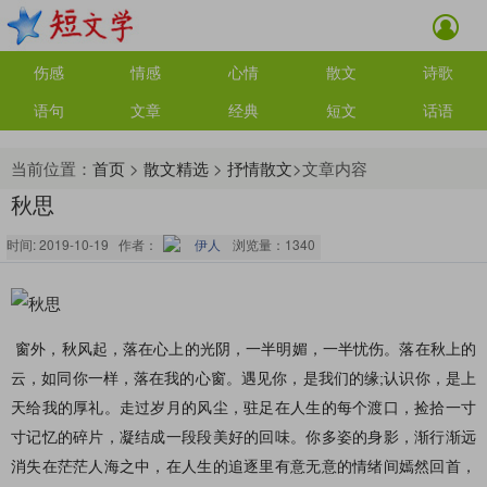
伤感
情感
心情
散文
诗歌
语句
文章
经典
短文
话语
当前位置：
首页
>
散文精选
>
抒情散文
>文章内容
秋思
时间: 2019-10-19 作者：
伊人
浏览量：
1340
窗外，秋风起，落在心上的光阴，一半明媚，一半忧伤。落在秋上的
云，如同你一样，落在我的心窗。遇见你，是我们的缘;认识你，是上
天给我的厚礼。走过岁月的风尘，驻足在人生的每个渡口，捡拾一寸
寸记忆的碎片，凝结成一段段美好的回味。你多姿的身影，渐行渐远
消失在茫茫人海之中，在人生的追逐里有意无意的情绪间嫣然回首，