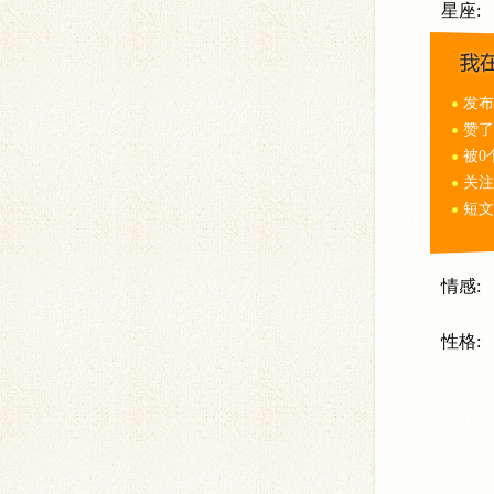
星座:
发布
赞了
被0
关注
短文
情感:
性格: