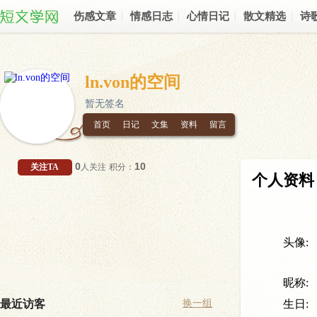
伤感文章
情感日志
心情日记
散文精选
诗
ln.von的空间
暂无签名
首页
日记
文集
资料
留言
0
10
关注TA
人关注
积分：
个人资料
头像:
昵称:
最近访客
换一组
生日: