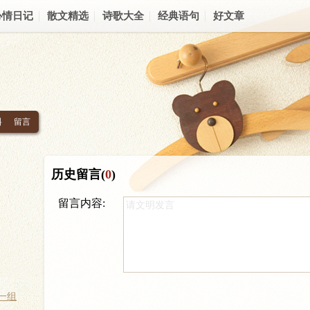
心情日记
散文精选
诗歌大全
经典语句
好文章
料
留言
历史留言(
0
)
留言内容:
一组