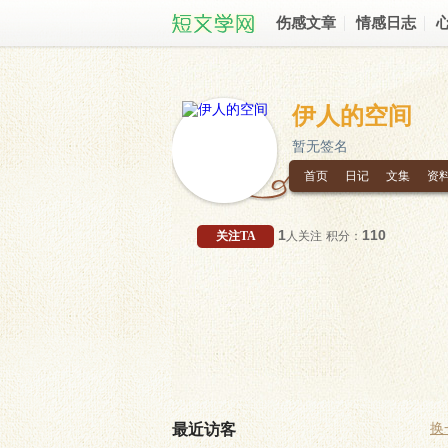
伤感文章
情感日志
伊人的空间
暂无签名
首页
日记
文集
资
1
110
关注TA
人关注
积分：
最近访客
换