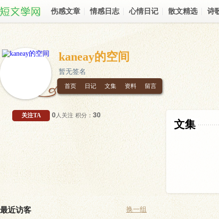
伤感文章
情感日志
心情日记
散文精选
诗
kaneay的空间
暂无签名
首页
日记
文集
资料
留言
0
30
关注TA
人关注
积分：
文集
最近访客
换一组