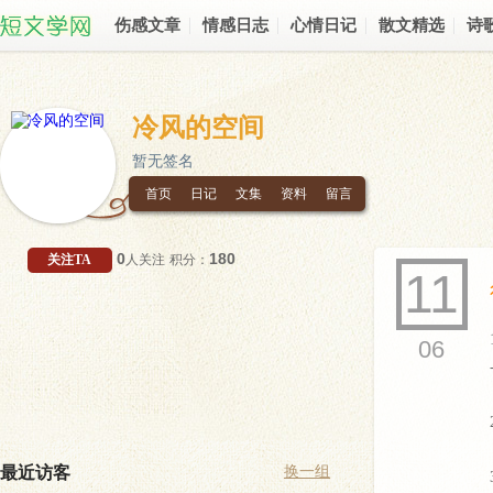
伤感文章
情感日志
心情日记
散文精选
诗
冷风的空间
暂无签名
首页
日记
文集
资料
留言
0
180
关注TA
人关注
积分：
11
06
最近访客
换一组